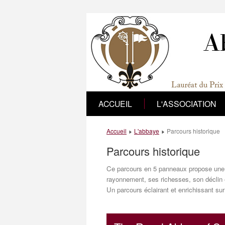
ACCUEIL
L'ASSOCIATION
Accueil
L'abbaye
Parcours historique
Parcours historique
Ce parcours en 5 panneaux propose une vi
rayonnement, ses richesses, son déclin
Un parcours éclairant et enrichissant sur