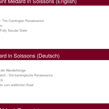
int Médard in Soissons (English)
: The Carolingian Renaissance
om
Fully Secular State
ard in Soissons (Deutsch)
r der Wanderkönige
ich : Die karolingische Renaissance
ch
is zum weltlichen Staat