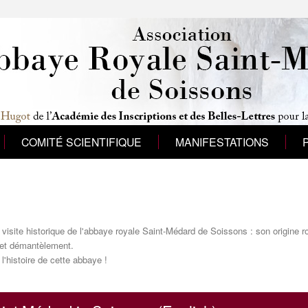
COMITÉ SCIENTIFIQUE
MANIFESTATIONS
site historique de l'abbaye royale Saint-Médard de Soissons : son origine ro
 et démantèlement.
 l'histoire de cette abbaye !